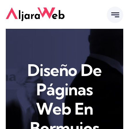
Saltar
al
contenido
Diseño De
Páginas
Web En
Bormujos