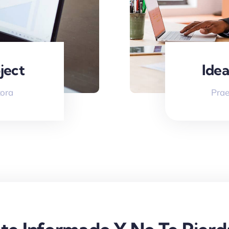
ject
Idea
tora
Prae