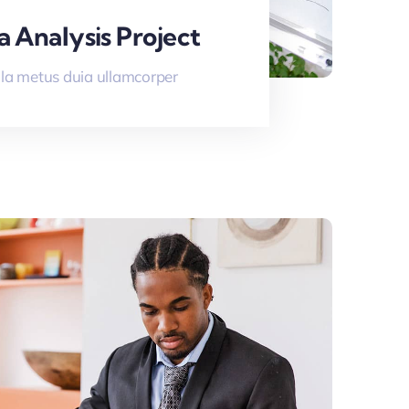
a Analysis Project
la metus duia ullamcorper