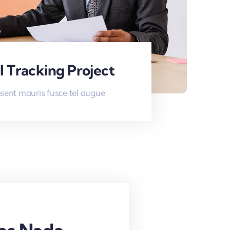
l Tracking Project
sent mauris fusce tel augue