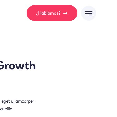
¿Hablamos?
 Growth
 eget ullamcorper
ubilia.