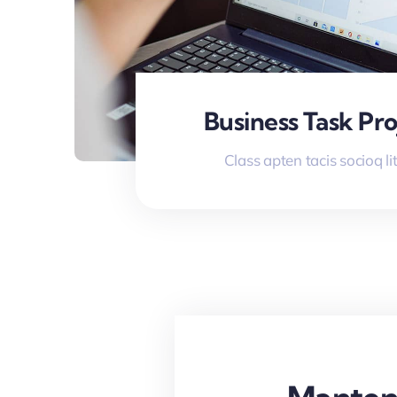
Business Task Pro
Class apten tacis socioq li