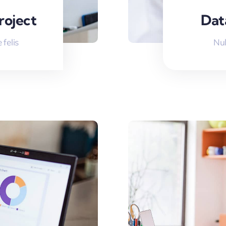
roject
Dat
felis
Nul