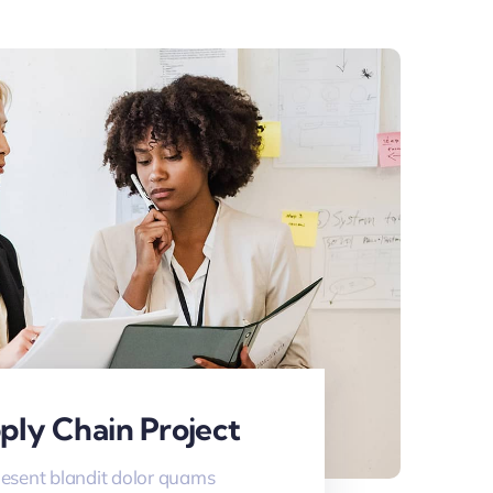
ply Chain Project
esent blandit dolor quams