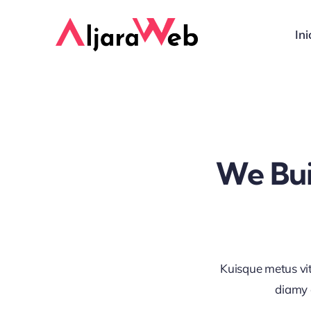
Saltar
al
Ini
contenido
We Bui
Kuisque metus vi
diamy 