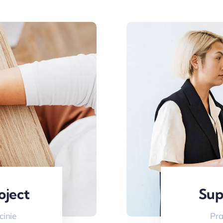
oject
Sup
cinie
Pra