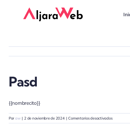
Saltar
al
Ini
contenido
Pasd
{{nombrecito}}
en
Por
aw
|
2 de noviembre de 2024
|
Comentarios desactivados
pasd