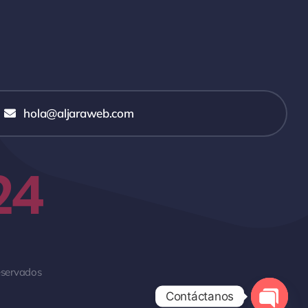
hola@aljaraweb.com
24
eservados
Contáctanos