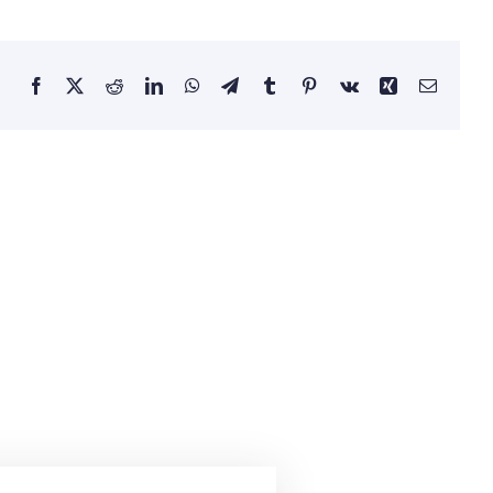
Facebook
X
Reddit
LinkedIn
WhatsApp
Telegram
Tumblr
Pinterest
Vk
Xing
Correo
electrón