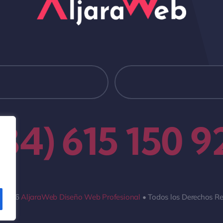
+34) 615 150 9
- 2026
AljaraWeb Diseño Web Profesional
• Todos los Derechos R